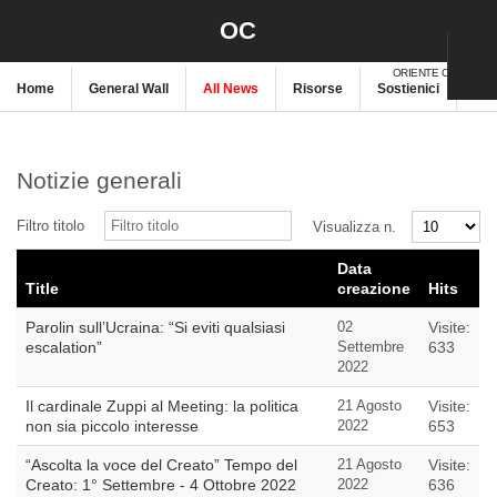
OC
ORIENTE CRISTIANO
Home
General Wall
All News
Risorse
Sostienici
New
Notizie generali
Filtro titolo
Visualizza n.
Data
Title
creazione
Hits
Parolin sull’Ucraina: “Si eviti qualsiasi
02
Visite:
escalation”
Settembre
633
2022
Il cardinale Zuppi al Meeting: la politica
21 Agosto
Visite:
non sia piccolo interesse
2022
653
“Ascolta la voce del Creato” Tempo del
21 Agosto
Visite:
Creato: 1° Settembre - 4 Ottobre 2022
2022
636