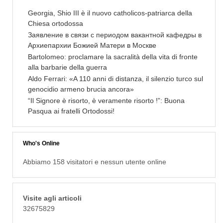
Georgia, Shio III è il nuovo catholicos-patriarca della
Chiesa ortodossa
Заявление в связи с периодом вакантной кафедры в
Архиепархии Божией Матери в Москве
Bartolomeo: proclamare la sacralità della vita di fronte
alla barbarie della guerra
Aldo Ferrari: «A 110 anni di distanza, il silenzio turco sul
genocidio armeno brucia ancora»
“Il Signore è risorto, è veramente risorto !”: Buona
Pasqua ai fratelli Ortodossi!
Who's Online
Abbiamo 158 visitatori e nessun utente online
Visite agli articoli
32675829