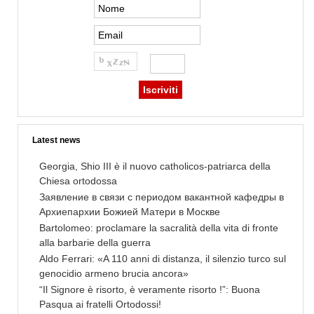
Latest news
Georgia, Shio III è il nuovo catholicos-patriarca della
Chiesa ortodossa
Заявление в связи с периодом вакантной кафедры в
Архиепархии Божией Матери в Москве
Bartolomeo: proclamare la sacralità della vita di fronte
alla barbarie della guerra
Aldo Ferrari: «A 110 anni di distanza, il silenzio turco sul
genocidio armeno brucia ancora»
“Il Signore è risorto, è veramente risorto !”: Buona
Pasqua ai fratelli Ortodossi!