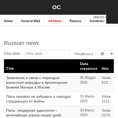
OC
ORIENTE CRISTIANO
Home
General Wall
All News
Risorse
Sostienici
New
Russian news
Filtro titolo
Visualizza n.
Data
Title
creazione
Hits
Заявление в связи с периодом
05 Maggio
Visite:
вакантной кафедры в Архиепархии
2026
522
Божией Матери в Москве
Папа призвал не забывать о народах,
03 Marzo
Visite:
страдающих от войны
2024
2111
Папа: гендерная идеология –
03 Marzo
Visite:
величайшая угроза наших дней
2024
2270