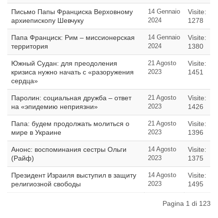
Письмо Папы Франциска Верховному
14 Gennaio
Visite:
архиепископу Шевчуку
2024
1278
Папа Франциск: Рим – миссионерская
14 Gennaio
Visite:
территория
2024
1380
Южный Судан: для преодоления
21 Agosto
Visite:
кризиса нужно начать с «разоружения
2023
1451
сердца»
Паролин: социальная дружба – ответ
21 Agosto
Visite:
на «эпидемию неприязни»
2023
1426
Папа: будем продолжать молиться о
21 Agosto
Visite:
мире в Украине
2023
1396
Анонс: воспоминания сестры Ольги
14 Agosto
Visite:
(Райф)
2023
1375
Президент Израиля выступил в защиту
14 Agosto
Visite:
религиозной свободы
2023
1495
Pagina 1 di 123