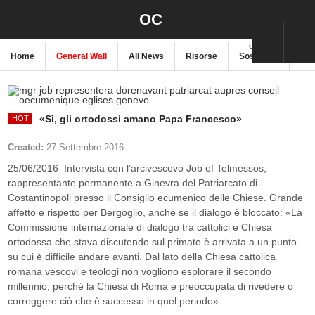
OC
ORIENTE CRISTIANO
Home
General Wall
All News
Risorse
Sostienici
New
«Sì, gli ortodossi amano Papa Francesco»
Created:
27 Settembre 2016
25/06/2016 Intervista con l’arcivescovo Job of Telmessos,
rappresentante permanente a Ginevra del Patriarcato di
Costantinopoli presso il Consiglio ecumenico delle Chiese. Grande
affetto e rispetto per Bergoglio, anche se il dialogo è bloccato: «La
Commissione internazionale di dialogo tra cattolici e Chiesa
ortodossa che stava discutendo sul primato è arrivata a un punto
su cui è difficile andare avanti. Dal lato della Chiesa cattolica
romana vescovi e teologi non vogliono esplorare il secondo
millennio, perché la Chiesa di Roma è preoccupata di rivedere o
correggere ciò che è successo in quel periodo».