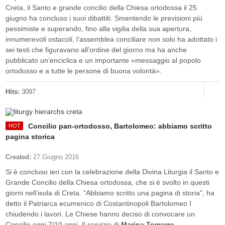
Creta, il Santo e grande concilio della Chiesa ortodossa il 25
giugno ha concluso i suoi dibattiti. Smentendo le previsioni più
pessimiste e superando, fino alla vigilia della sua apertura,
innumerevoli ostacoli, l’assemblea conciliare non solo ha adottato i
sei testi che figuravano all’ordine del giorno ma ha anche
pubblicato un’enciclica e un importante «messaggio al popolo
ortodosso e a tutte le persone di buona volontà».
Hits:
3097
Concilio pan-ortodosso, Bartolomeo: abbiamo scritto
pagina storica
Created:
27 Giugno 2016
Si è concluso ieri con la celebrazione della Divina Liturgia il Santo e
Grande Concilio della Chiesa ortodossa, che si è svolto in questi
giorni nell’isola di Creta. "Abbiamo scritto una pagina di storia", ha
detto il Patriarca ecumenico di Costantinopoli Bartolomeo I
chiudendo i lavori. Le Chiese hanno deciso di convocare un
Concilio ogni 7/10 anni. Il servizio di
Marina Tomarro