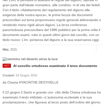
Nel 1961 si pensava di adattare le regole del digiuno, ispirate in
gran parte dall’ideale monastico, alle condizio- ni di vita dei fedeli.
Con il titolo «Adattamento del regolamento del digiuno alle
esigenze della nostra epoca», le prime bozze dei documenti
preconciliari sul tema proponevano regole generali abbreviando o
rendendo meno rigidi alcuni digiuni. La terza conferenza
panortodossa preconciliare del 1986 pubblicò per la prima volta il
documento esami- nato in questi ultimi giorni dal concilio, con un
titolo nuovo: L’im- portanza del digiuno e la sua osservanza oggi.
Hits:
3315
Al concilio ortodosso esaminato il terzo documento
Created:
24 Giugno 2016
da Chania HYACINTHE DESTIVELLE
Il 22 giugno il Santo e grande con- cilio della Chiesa ortodossa ha
esaminato il testo intitolato «L’autonomia ecclesiale e la sua
proclamazione», che figurava al terzo posto dell’ordine del giorno.