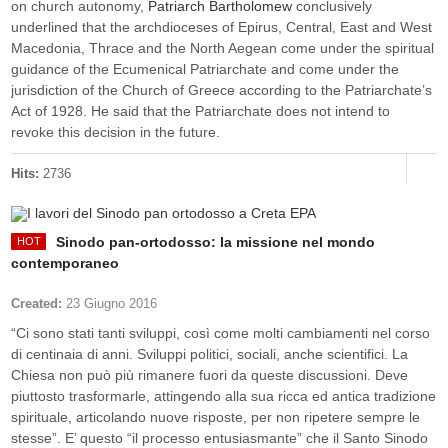
on church autonomy,
Patriarch Bartholomew
conclusively
underlined that the archdioceses of Epirus, Central, East and West
Macedonia, Thrace and the North Aegean come under the spiritual
guidance of the Ecumenical Patriarchate and come under the
jurisdiction of the Church of Greece according to the Patriarchate’s
Act of 1928. He said that the Patriarchate does not intend to
revoke this decision in the future.
Hits:
2736
Sinodo pan-ortodosso: la missione nel mondo
contemporaneo
Created:
23 Giugno 2016
“Ci sono stati tanti sviluppi, così come molti cambiamenti nel corso
di centinaia di anni. Sviluppi politici, sociali, anche scientifici. La
Chiesa non può più rimanere fuori da queste discussioni. Deve
piuttosto trasformarle, attingendo alla sua ricca ed antica tradizione
spirituale, articolando nuove risposte, per non ripetere sempre le
stesse”. E’ questo “il processo entusiasmante” che il Santo Sinodo