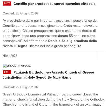
Concilio panortodosso: nuovo cammino sinodale
Created:
23 Giugno 2016
“A prescindere dalle pur importanti assenze, il peso storico del
Concilio panortodosso in svolgimento a Creta resta notevole e
credo che le Chiese protagoniste, quelle che hanno deciso di
parteciparvi dopo una preparazione durata 55 anni, ne siano
consapevoli”. Ad affermarlo è
Daniela Sala, giornalista della
rivista Il Regno
, inviata nell’isola greca per seguire
Hits:
2973
Patriarch Bartholomew Asserts Church of Greece
Jurisdiction at Holy Synod By Mary Harris
Created:
22 Giugno 2016
Greek Orthodox Ecumenical Patriarch Bartholomew closed the
matter of church jurisdiction during the Holy Synod of the Orthodox
Church on the island of Crete. In the framework of an examination