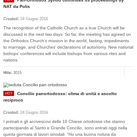
Pan-Orthodox Synod continues its proceedings by
NAT da Polis
Created:
24 Giugno 2016
The recognition of the Catholic Church as a true Church will be
discussed in the next two days. So far, the meeting has agreed on
the Orthodox Church’s mission in the world, fasting, impediments
to marriage, and Churches’ declarations of autonomy. New national
bishops’ conferences will include bishops from various rites and
nations.
Hits:
3015
Concilio panortodosso: clima di unità e ascolto
reciproco
Created:
24 Giugno 2016
I primati e gli arcivescovi delle 10 Chiese ortodosse che stanno
partecipando al Santo e Grande Concilio, sono entrati oggi nella
quinta giornata di lavori sinodali. “Ho una buona notizia da