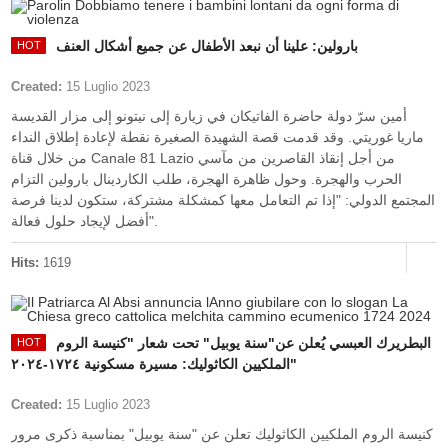
بارولين: علينا أن نبعد الأطفال عن جميع أشكال العنف
Created:
15 Luglio 2023
أمين سرّ دولة حاضرة الفاتيكان في زيارة إلى نيتونو إلى مزار القديسة
ماريا غوريتي. وقد قدمت قصة الشهيدة الصغيرة نقطة لإعادة إطلاق النداء
من خلال قناة Canale 81 Lazio من أجل إنقاذ القاصرين من مآسي
الحرب والهجرة. وحول ظاهرة الهجرة، طلب الكاردينال بارولين التزام
المجتمع الدولي: "إذا تم التعامل معها كمشكلة مشتركة، ستكون لدينا فرصة
أفضل لإيجاد حلول فعالة".
Hits:
1619
البطريرك العبسي يُعلن عن"سنة يوبيل" تحت شعار "كنيسة الروم
الملكيين الكاثوليك: مسيرة مسكونية ١٧٢٤-٢٠٢٤"
Created:
15 Luglio 2023
كنيسة الروم الملكيين الكاثوليك تعلن عن "سنة يوبيل" بمناسبة ذكرى مرور