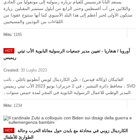
يستعد البابا فرنسيس للقيام بزيارة رسولية إلى مونغوليا من الحادي
والثلاثين من آب أغسطس وحتى الرابع من أيلول سبتمبر المقبلين. زيارة
ستكون الأولى لحبر أعظم إلى هذا البلد الآسيوي كما أنها ستتوج عقودا من
اللقاءات بين البوذيين والمسيحيين.
Hits:
1185
أوروبا / هنغاريا - تعيين مدير جمعيات الرسولية البابوية الأب تيتي
ريميس
Created:
30 Luglio 2023
الفاتيكان (وكالة فيدس) - عيّن الكاردينال لويس أنطونيو تاغلي ، نائب
محافظ دائرة التبشير ، في 2 حزيران/ يونيو 2023 الأب تيتي ريميس ، SVD
، المدير الوطني للاعمال الرسولية البابوية في المجر لمدة خمس سنوات.
Hits:
1234
الكاردينال زوبي في محادثة مع بايدن حول معاناة الحرب وحالة
الطوارئ للأطفال