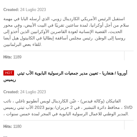
Created:
24 Luglio 2023
استقبل الرئيس الأمريكي الكاردينال زوبي، الذي أرسله البابا في مهمة
سلام من أجل أوكرانيا، لمدة ساعتين تقريبًا في البيت الأبيض، وفي محور
الحديث، القضية الإنسانية لعودة القاصرين الأوكرانيين الذين أُخذو إلى
روسيا إلى الوطن. رئيس مجلس أساقفة إيطاليا في الكابيتول هيل أيضا
للقاء بعض البرلمانيين.
Hits:
1189
أوروبا / هنغاريا - تعيين مدير جمعيات الرسولية البابوية الأب تيتي
ريميس
Created:
24 Luglio 2023
الفاتيكان (وكالة فيدس) - عيّن الكاردينال لويس أنطونيو تاغلي ، نائب
محافظ دائرة التبشير ، في 2 حزيران/ يونيو 2023 الأب تيتي ريميس ، SVD
، المدير الوطني للاعمال الرسولية البابوية في المجر لمدة خمس سنوات.
Hits:
1180