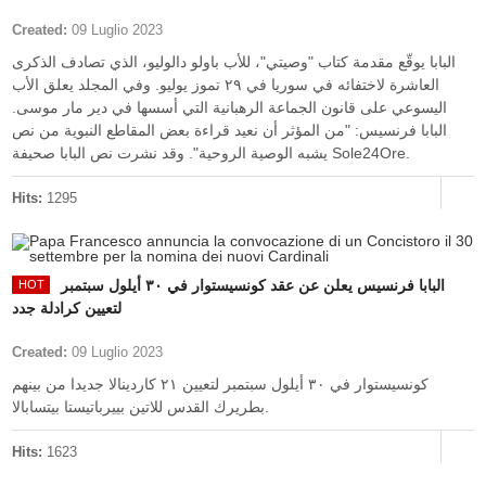
Created:
09 Luglio 2023
البابا يوقّع مقدمة كتاب "وصيتي"، للأب باولو دالوليو، الذي تصادف الذكرى
العاشرة لاختفائه في سوريا في ٢٩ تموز يوليو. وفي المجلد يعلق الأب
اليسوعي على قانون الجماعة الرهبانية التي أسسها في دير مار موسى.
البابا فرنسيس: "من المؤثر أن نعيد قراءة بعض المقاطع النبوية من نص
يشبه الوصية الروحية". وقد نشرت نص البابا صحيفة Sole24Ore.
Hits:
1295
البابا فرنسيس يعلن عن عقد كونسيستوار في ٣٠ أيلول سبتمبر
لتعيين كرادلة جدد
Created:
09 Luglio 2023
كونسيستوار في ٣٠ أيلول سبتمبر لتعيين ٢١ كاردينالا جديدا من بينهم
بطريرك القدس للاتين بييرباتيستا بيتسابالا.
Hits:
1623