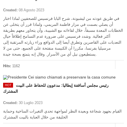
Created:
08 Agosto 2023
في طريق عودته من ليشبونة، شرح البابا فرنسيس للصحفيين لماذا اختار
أن يصلي بصمت في مزار فاطمة المريمي، ولماذا قرر أن يتخلى عن
الخطابات المعدة مسبقاً، خلال لقاءاته مع الشبيبة، وأن يتحاور معهم بطريقة
أكثر فعالية. وشدد فرنسيس على ضرورة عدم التسامح إطلاقاً حيال
التعديات على القاصرين وتطرق أيضا إلى الدوافع وراء زيارته المرتقبة إلى
مرسيليا بفرنسا، مكررا أن الكنيسة منفتحة على الجميع، حتى من لا
يستطيعون نيل أي من الأسرار. وقال إنه يتمتع بصحة جيدة.
Hits:
1162
رئيس مجلس أساقفة إيطاليا: مدعوون للحفاظ على البيت
المشترك
Created:
30 Luglio 2023
القيام بجهود شجاعة وبعيدة النظر لمواجهة تحدي التغيرات المناخية وحماية
الخليقة من خلال العناية بالبيت المشترك