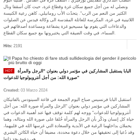
النصب التذكاري للقديس بورفيري ، أسقف غزة في القدس . صلينا اليوم
ونصلي له من أجل جميع سكان غزة وقطاع غزة، حيث كان أسقفا ونال
الكثير من النعم من الرب". يتحدّث الأب رومانيلي، كاهن رعية الكنيسة
اللاتينية في غزة، المكرسة للعائلة المقدسة الى وكالة فيدس عن الصلوات
والدعاءات التي يقوم بها مسيحيو غزة يشفاعة ومساعدة أصدقائهم في
السماء، في وقت الضيقة التي يختبرونها مع جميع سكان القطاع.
Hits:
2191
البابا يستقبل المشاركين في مؤتمر دولي بعنوان "الرجل والمرأة
صورة الله: من أجل أنتروبولوجيا للدعوات"
Created:
03 Marzo 2024
استقبل البابا فرنسيس صباح اليوم الجمعة في قاعة السينودس بالفاتيكان
المشاركين في مؤتمر دولي بعنوان "الرجل والمرأة صورة الله: من أجل
أنتروبولوجيا للدعوات" ووجه لهم كلمة توقف فيها عند أهمية الدعوات في
حياة كل إنسان وذكّر بأن الرجل والمرأة خُلقا على صورة الله ومثاله، وهما
يحملان بداخلهما الرغبة في الأبدية والسعادة التي غرسها الله في قلبيهما،
وقد دُعيا إلى تحقيقها من خلال دعوة محددة، مضيفا أن حياة الكائن البشري
هي دعوة بحد ذاتها.