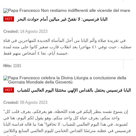
البابا فرنسيس: لا نقفنّ غير مبالين أمام حوادث البحر
Created:
14 Agosto 2023
في تغريدة صلاة وألم البابا من أجل المأساة الجديدة للمهاجرين في قناة
صقلية ، حيث توفي ٤١ مهاجرا بعد انقلاب قارب صغير كانوا على متنه لمدة
خمسة أيام، نجا ٤ أشخاص منهم فقط.
Hits:
1191
البابا فرنسيس يحتفل بالقداس الإلهي مختتمًا اليوم العالمي للشباب
Created:
08 Agosto 2023
"إن يسوع نفسه ينظر إليكم في هذه اللحظة، هو يعرفكم، يعرف قلب كل
واحد منكم، يعرف حياة كل واحد منكم، وهو يقول لكم اليوم، هنا في
لشبونة، في هذا اليوم العالمي للشباب: لا تخافوا" هذا ما قاله قداسة البابا
فرنسيس في عظته مترئسًا القداس الختامي لليوم العالمي السابع والثلاثين