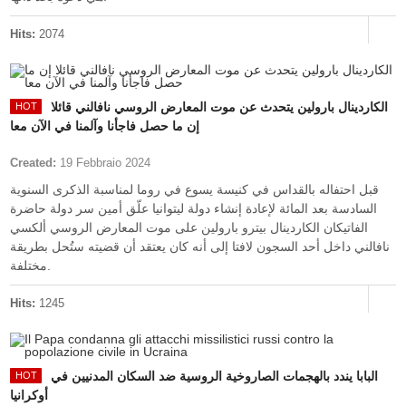
Hits:
2074
الكاردينال بارولين يتحدث عن موت المعارض الروسي نافالني قائلا
إن ما حصل فاجأنا وآلمنا في الآن معا
Created:
19 Febbraio 2024
قبل احتفاله بالقداس في كنيسة يسوع في روما لمناسبة الذكرى السنوية
السادسة بعد المائة لإعادة إنشاء دولة ليتوانيا علّق أمين سر دولة حاضرة
الفاتيكان الكاردينال بيترو بارولين على موت المعارض الروسي ألكسي
نافالني داخل أحد السجون لافتا إلى أنه كان يعتقد أن قضيته ستُحل بطريقة
مختلفة.
Hits:
1245
البابا يندد بالهجمات الصاروخية الروسية ضد السكان المدنيين في
أوكرانيا