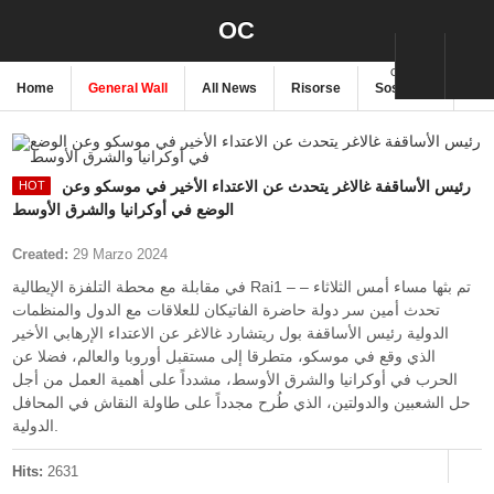
OC
ORIENTE CRISTIANO
Home
General Wall
All News
Risorse
Sostienici
New
رئيس الأساقفة غالاغر يتحدث عن الاعتداء الأخير في موسكو وعن
الوضع في أوكرانيا والشرق الأوسط
Created:
29 Marzo 2024
في مقابلة مع محطة التلفزة الإيطالية Rai1 – تم بثها مساء أمس الثلاثاء –
تحدث أمين سر دولة حاضرة الفاتيكان للعلاقات مع الدول والمنظمات
الدولية رئيس الأساقفة بول ريتشارد غالاغر عن الاعتداء الإرهابي الأخير
الذي وقع في موسكو، متطرقا إلى مستقبل أوروبا والعالم، فضلا عن
الحرب في أوكرانيا والشرق الأوسط، مشدداً على أهمية العمل من أجل
حل الشعبين والدولتين، الذي طُرح مجدداً على طاولة النقاش في المحافل
الدولية.
Hits:
2631