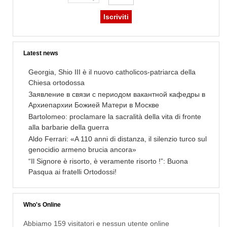
Latest news
Georgia, Shio III è il nuovo catholicos-patriarca della
Chiesa ortodossa
Заявление в связи с периодом вакантной кафедры в
Архиепархии Божией Матери в Москве
Bartolomeo: proclamare la sacralità della vita di fronte
alla barbarie della guerra
Aldo Ferrari: «A 110 anni di distanza, il silenzio turco sul
genocidio armeno brucia ancora»
“Il Signore è risorto, è veramente risorto !”: Buona
Pasqua ai fratelli Ortodossi!
Who's Online
Abbiamo 159 visitatori e nessun utente online