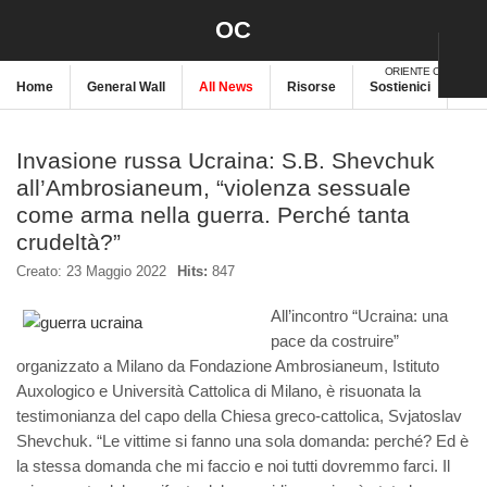
OC
ORIENTE CRISTIANO
Home
General Wall
All News
Risorse
Sostienici
New
Invasione russa Ucraina: S.B. Shevchuk
all’Ambrosianeum, “violenza sessuale
come arma nella guerra. Perché tanta
crudeltà?”
Creato: 23 Maggio 2022
Hits:
847
All’incontro “Ucraina: una
pace da costruire”
organizzato a Milano da Fondazione Ambrosianeum, Istituto
Auxologico e Università Cattolica di Milano, è risuonata la
testimonianza del capo della Chiesa greco-cattolica, Svjatoslav
Shevchuk. “Le vittime si fanno una sola domanda: perché? Ed è
la stessa domanda che mi faccio e noi tutti dovremmo farci. Il