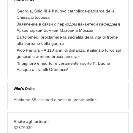
Latest news
Georgia, Shio III è il nuovo catholicos-patriarca della
Chiesa ortodossa
Заявление в связи с периодом вакантной кафедры в
Архиепархии Божией Матери в Москве
Bartolomeo: proclamare la sacralità della vita di fronte
alla barbarie della guerra
Aldo Ferrari: «A 110 anni di distanza, il silenzio turco sul
genocidio armeno brucia ancora»
“Il Signore è risorto, è veramente risorto !”: Buona
Pasqua ai fratelli Ortodossi!
Who's Online
Abbiamo 88 visitatori e nessun utente online
Visite agli articoli
32679030