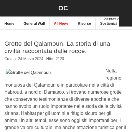
OC
ORIENTE CRISTIANO
Home
General Wall
All News
Risorse
Sostienici
New
Grotte del Qalamoun. La storia di una
civiltà raccontata dalle rocce.
Creato: 24 Marzo 2024
Hits:
2120
Nella
regione
montuosa del Qalamoun e in particolare nella città di
Yabroud, a nord di Damasco, si trovano numerose grotte
che conservano testimonianze di diverse epoche e che
hanno svolto un ruolo importante nella storia della civiltà
siriana. Habitat per gli uomini e rifugio sicuro per gli
animali in altri tempi, esse sono oggi siti importanti per il
grande valore culturale, ma anche attrazione turistica per il