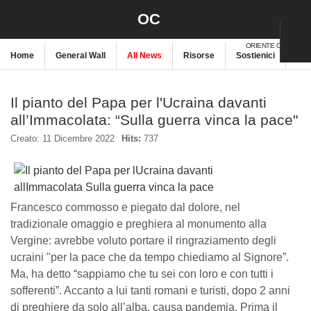
OC
ORIENTE CRISTIANO
Home
General Wall
All News
Risorse
Sostienici
New
Il pianto del Papa per l'Ucraina davanti
all’Immacolata: “Sulla guerra vinca la pace"
Creato: 11 Dicembre 2022
Hits:
737
Francesco commosso e piegato dal dolore, nel
tradizionale omaggio e preghiera al monumento alla
Vergine: avrebbe voluto portare il ringraziamento degli
ucraini "per la pace che da tempo chiediamo al Signore”.
Ma, ha detto “sappiamo che tu sei con loro e con tutti i
sofferenti”. Accanto a lui tanti romani e turisti, dopo 2 anni
di preghiere da solo all’alba, causa pandemia. Prima il