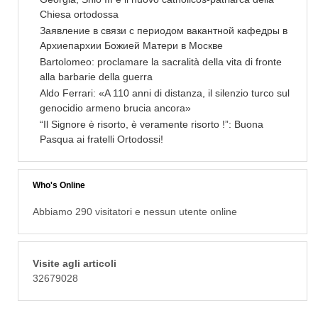
Chiesa ortodossa
Заявление в связи с периодом вакантной кафедры в
Архиепархии Божией Матери в Москве
Bartolomeo: proclamare la sacralità della vita di fronte
alla barbarie della guerra
Aldo Ferrari: «A 110 anni di distanza, il silenzio turco sul
genocidio armeno brucia ancora»
“Il Signore è risorto, è veramente risorto !”: Buona
Pasqua ai fratelli Ortodossi!
Who's Online
Abbiamo 290 visitatori e nessun utente online
Visite agli articoli
32679028