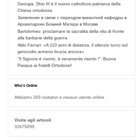
Georgia, Shio III è il nuovo catholicos-patriarca della
Chiesa ortodossa
Заявление в связи с периодом вакантной кафедры в
Архиепархии Божией Матери в Москве
Bartolomeo: proclamare la sacralità della vita di fronte
alla barbarie della guerra
Aldo Ferrari: «A 110 anni di distanza, il silenzio turco sul
genocidio armeno brucia ancora»
“Il Signore è risorto, è veramente risorto !”: Buona
Pasqua ai fratelli Ortodossi!
Who's Online
Abbiamo 269 visitatori e nessun utente online
Visite agli articoli
32675099