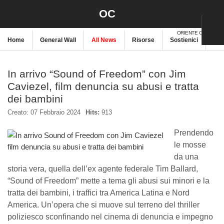
OC
ORIENTE CRISTIANO
Home
General Wall
All News
Risorse
Sostienici
New
In arrivo “Sound of Freedom” con Jim
Caviezel, film denuncia su abusi e tratta
dei bambini
Creato: 07 Febbraio 2024
Hits:
913
Prendendo
le mosse
da una
storia vera, quella dell’ex agente federale Tim Ballard,
“Sound of Freedom” mette a tema gli abusi sui minori e la
tratta dei bambini, i traffici tra America Latina e Nord
America. Un’opera che si muove sul terreno del thriller
poliziesco sconfinando nel cinema di denuncia e impegno