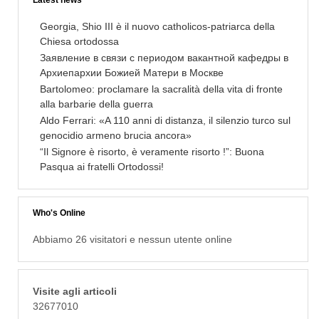
Latest news
Georgia, Shio III è il nuovo catholicos-patriarca della
Chiesa ortodossa
Заявление в связи с периодом вакантной кафедры в
Архиепархии Божией Матери в Москве
Bartolomeo: proclamare la sacralità della vita di fronte
alla barbarie della guerra
Aldo Ferrari: «A 110 anni di distanza, il silenzio turco sul
genocidio armeno brucia ancora»
“Il Signore è risorto, è veramente risorto !”: Buona
Pasqua ai fratelli Ortodossi!
Who's Online
Abbiamo 26 visitatori e nessun utente online
Visite agli articoli
32677010