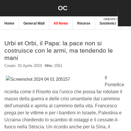
OC
ORIENTE CRISTIANO
Home
General Wall
All News
Risorse
Sostienici
New
Urbi et Orbi, il Papa: la pace non si
costruisce con le armi, ma tendendo le
mani
Creato: 01 Aprile 2024
Hits:
2561
Il
Pontefice
ricorda come il Risorto sia l'unico che possa far rotolare il
masso della guerra e delle crisi umanitarie dal cammino
dell'umanità e aprirla al cammino della vita. Francesco
prega per le vittime e per i bambini in Israele, Palestina e
Ucraina chiedendo lo scambio di ostaggi e il cessate-il-
fuoco nella Striscia. Un ricordo anche per la Siria, il