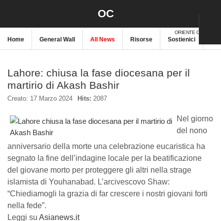
OC
ORIENTE CRISTIANO
Home
General Wall
All News
Risorse
Sostienici
New
Lahore: chiusa la fase diocesana per il
martirio di Akash Bashir
Creato: 17 Marzo 2024
Hits:
2087
Nel giorno
del nono
anniversario della morte una celebrazione eucaristica ha
segnato la fine dell’indagine locale per la beatificazione
del giovane morto per proteggere gli altri nella strage
islamista di Youhanabad. L’arcivescovo Shaw:
“Chiediamogli la grazia di far crescere i nostri giovani forti
nella fede”.
Leggi su
Asianews.it