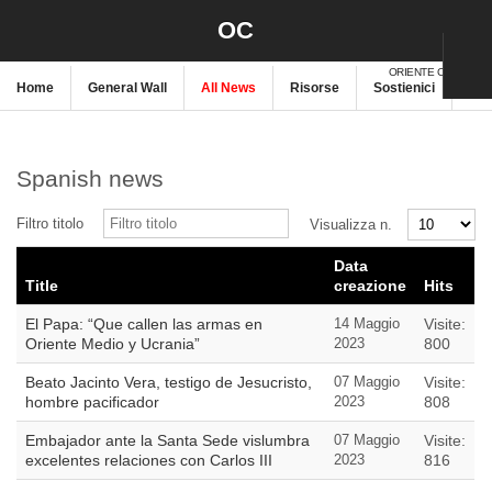
OC
ORIENTE CRISTIANO
Home
General Wall
All News
Risorse
Sostienici
New
Spanish news
Filtro titolo
Visualizza n.
Data
Title
creazione
Hits
El Papa: “Que callen las armas en
14 Maggio
Visite:
Oriente Medio y Ucrania”
2023
800
Beato Jacinto Vera, testigo de Jesucristo,
07 Maggio
Visite:
hombre pacificador
2023
808
Embajador ante la Santa Sede vislumbra
07 Maggio
Visite:
excelentes relaciones con Carlos III
2023
816