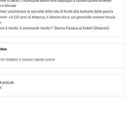
ние в связи с периодом вакантной кафедры в Архиепархии Божией
 в Москве
meo: proclamare la sacralità della vita di fronte alla barbarie della guerra
rrari: «A 110 anni di distanza, il silenzio turco sul genocidio armeno brucia
»
nore è risorto, è veramente risorto !”: Buona Pasqua ai fratelli Ortodossi!
line
4 visitatori e nessun utente online
i articoli
4