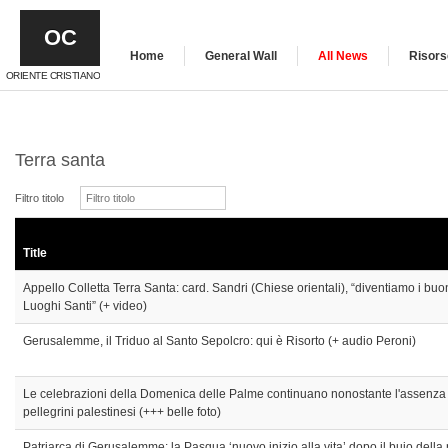
OC
Home
General Wall
All News
Risors
ORIENTE CRISTIANO
Terra santa
Filtro titolo
Title
Appello Colletta Terra Santa: card. Sandri (Chiese orientali), “diventiamo i buoni
Luoghi Santi” (+ video)
Gerusalemme, il Triduo al Santo Sepolcro: qui è Risorto (+ audio Peroni)
Le celebrazioni della Domenica delle Palme continuano nonostante l'assenza di
pellegrini palestinesi (+++ belle foto)
Patriarca di Gerusalemme: la Pasqua ‘nuovo inizio alla vita’ dopo il buio della