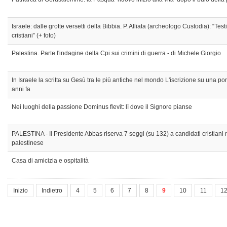
Israele: dalle grotte versetti della Bibbia. P. Alliata (archeologo Custodia): “Tes
cristiani” (+ foto)
Palestina. Parte l'indagine della Cpi sui crimini di guerra - di Michele Giorgio
In Israele la scritta su Gesù tra le più antiche nel mondo L'iscrizione su una p
anni fa
Nei luoghi della passione Dominus flevit: lì dove il Signore pianse
PALESTINA - Il Presidente Abbas riserva 7 seggi (su 132) a candidati cristian
palestinese
Casa di amicizia e ospitalità
Inizio
Indietro
4
5
6
7
8
9
10
11
1