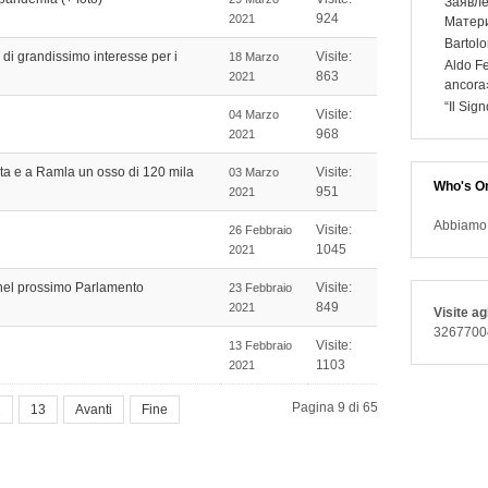
Заявле
924
2021
Матери
Bartolo
ti di grandissimo interesse per i
Visite:
18 Marzo
Aldo Fe
863
2021
ancora
“Il Sig
Visite:
04 Marzo
968
2021
orta e a Ramla un osso di 120 mila
Visite:
03 Marzo
Who's On
951
2021
Abbiamo 5
Visite:
26 Febbraio
1045
2021
i nel prossimo Parlamento
Visite:
23 Febbraio
849
2021
Visite agl
3267700
Visite:
13 Febbraio
1103
2021
Pagina 9 di 65
2
13
Avanti
Fine