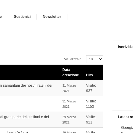
e
Sostienici
Newsletter
Iscriviti
Visualizza n.
Data
creazione
Hits
 samaritani dei nostri fratelli dei
Visite:
31 Marzo
937
2021
Visite:
31 Marzo
1153
2021
 gran parte dei cristiani e dei
Visite:
Latest n
29 Marzo
921
2021
Georgia
 pandemia (+ foto)
Visite:
29 Marzo