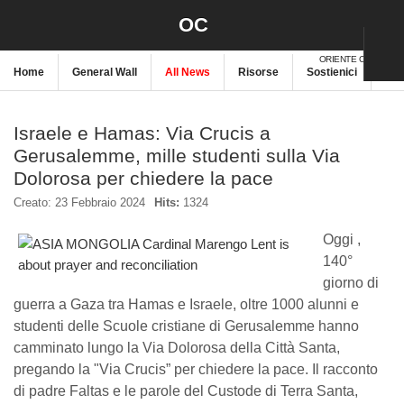
OC
ORIENTE CRISTIANO
Home
General Wall
All News
Risorse
Sostienici
New
Israele e Hamas: Via Crucis a
Gerusalemme, mille studenti sulla Via
Dolorosa per chiedere la pace
Creato: 23 Febbraio 2024
Hits:
1324
Oggi ,
140°
giorno di
guerra a Gaza tra Hamas e Israele, oltre 1000 alunni e
studenti delle Scuole cristiane di Gerusalemme hanno
camminato lungo la Via Dolorosa della Città Santa,
pregando la "Via Crucis” per chiedere la pace. Il racconto
di padre Faltas e le parole del Custode di Terra Santa,