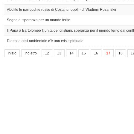
Abolite le parrocchie russe di Costantinopoli - di Vladimir Rozanskij
Segno di speranza per un mondo ferito
Il Papa a Bartolomeo I: unità dei cristiani, speranza per il mondo ferito dai confli
Dietro la crisi ambientale c’è una crisi spirituale
Inizio
Indietro
12
13
14
15
16
17
18
1