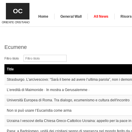
OC
Home
General Wall
All News
Risors
ORIENTE CRISTIANO
Ecumene
Filtro titolo
Title
Strasburgo. L’arcivescovo: “Sarà il bene ad avere l’ultima parola”, non i demon
L’eredità di Maimonide · In mostra a Gerusalemme ·
Università Europea di Roma. Tra dialogo, ecumenismo e cultura dell'incontro
Non si può usare l’Eucaristia come arma
Ucraina I vescovi della Chiesa Greco-Cattolico Ucraina: appello per la pace in 
Papa: a Bartolomeo, unità dei cristiani segno di speranza nel mondo ferito da co