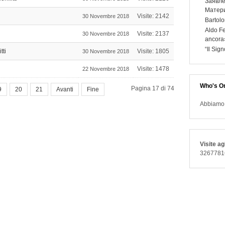
Заявле
Матери
Visite: 2142
30 Novembre 2018
Bartolo
Aldo Fe
Visite: 2137
30 Novembre 2018
ancora
“Il Sig
tti
Visite: 1805
30 Novembre 2018
Visite: 1478
22 Novembre 2018
Who's On
Pagina 17 di 74
9
20
21
Avanti
Fine
Abbiamo 1
Visite agl
3267781