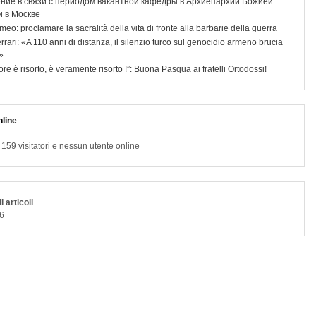
ние в связи с периодом вакантной кафедры в Архиепархии Божией
 в Москве
meo: proclamare la sacralità della vita di fronte alla barbarie della guerra
rrari: «A 110 anni di distanza, il silenzio turco sul genocidio armeno brucia
»
nore è risorto, è veramente risorto !”: Buona Pasqua ai fratelli Ortodossi!
line
59 visitatori e nessun utente online
i articoli
6